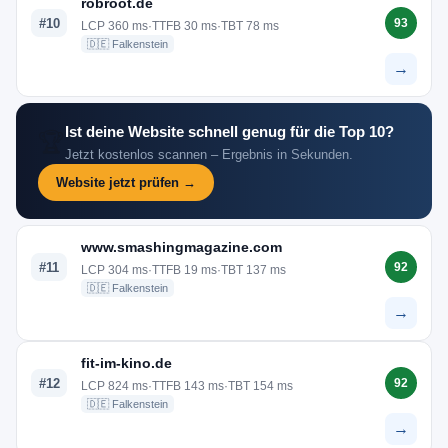
robroot.de
#10
93
LCP 360 ms
·
TTFB 30 ms
·
TBT 78 ms
🇩🇪 Falkenstein
→
Ist deine Website schnell genug für die Top 10?
🏆
Jetzt kostenlos scannen – Ergebnis in Sekunden.
Website jetzt prüfen →
www.smashingmagazine.com
#11
92
LCP 304 ms
·
TTFB 19 ms
·
TBT 137 ms
🇩🇪 Falkenstein
→
fit-im-kino.de
#12
92
LCP 824 ms
·
TTFB 143 ms
·
TBT 154 ms
🇩🇪 Falkenstein
→