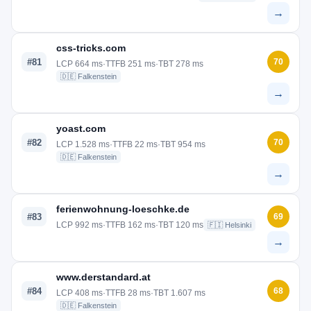
→
css-tricks.com
#81
70
LCP 664 ms
·
TTFB 251 ms
·
TBT 278 ms
🇩🇪 Falkenstein
→
yoast.com
#82
70
LCP 1.528 ms
·
TTFB 22 ms
·
TBT 954 ms
🇩🇪 Falkenstein
→
ferienwohnung-loeschke.de
#83
69
LCP 992 ms
·
TTFB 162 ms
·
TBT 120 ms
🇫🇮 Helsinki
→
www.derstandard.at
#84
68
LCP 408 ms
·
TTFB 28 ms
·
TBT 1.607 ms
🇩🇪 Falkenstein