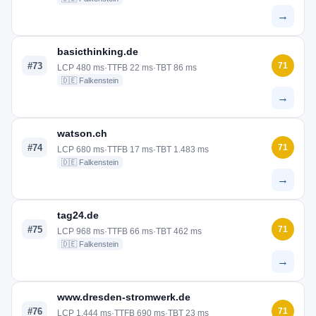
→
basicthinking.de
#73
71
LCP 480 ms
·
TTFB 22 ms
·
TBT 86 ms
🇩🇪 Falkenstein
→
watson.ch
#74
71
LCP 680 ms
·
TTFB 17 ms
·
TBT 1.483 ms
🇩🇪 Falkenstein
→
tag24.de
#75
71
LCP 968 ms
·
TTFB 66 ms
·
TBT 462 ms
🇩🇪 Falkenstein
→
www.dresden-stromwerk.de
#76
71
LCP 1.444 ms
·
TTFB 690 ms
·
TBT 23 ms