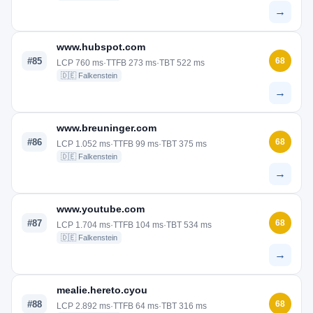
→
www.hubspot.com
#85
68
LCP 760 ms
·
TTFB 273 ms
·
TBT 522 ms
🇩🇪 Falkenstein
→
www.breuninger.com
#86
68
LCP 1.052 ms
·
TTFB 99 ms
·
TBT 375 ms
🇩🇪 Falkenstein
→
www.youtube.com
#87
68
LCP 1.704 ms
·
TTFB 104 ms
·
TBT 534 ms
🇩🇪 Falkenstein
→
mealie.hereto.cyou
#88
68
LCP 2.892 ms
·
TTFB 64 ms
·
TBT 316 ms