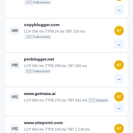
🇩🇪 Falkenstein
→
copyblogger.com
#89
67
LCP 556 ms
·
TTFB 24 ms
·
TBT 234 ms
🇩🇪 Falkenstein
→
problogger.net
#90
67
LCP 592 ms
·
TTFB 299 ms
·
TBT 365 ms
🇩🇪 Falkenstein
→
www.getmaia.ai
#91
67
LCP 660 ms
·
TTFB 270 ms
·
TBT 692 ms
🇫🇮 Helsinki
→
www.sitepoint.com
#92
67
LCP 804 ms
·
TTFB 109 ms
·
TBT 1.238 ms