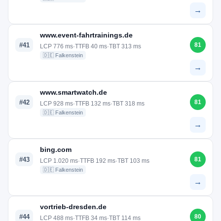
→
www.event-fahrtrainings.de
#41
81
LCP 776 ms
·
TTFB 40 ms
·
TBT 313 ms
🇩🇪 Falkenstein
→
www.smartwatch.de
#42
81
LCP 928 ms
·
TTFB 132 ms
·
TBT 318 ms
🇩🇪 Falkenstein
→
bing.com
#43
81
LCP 1.020 ms
·
TTFB 192 ms
·
TBT 103 ms
🇩🇪 Falkenstein
→
vortrieb-dresden.de
#44
80
LCP 488 ms
·
TTFB 34 ms
·
TBT 114 ms