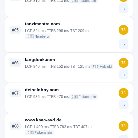
LCP 816 ms
·
TTFB 213 ms
🇩🇪 Falkenstein
→
tanzimostra.com
#65
73
LCP 824 ms
·
TTFB 298 ms
·
TBT 209 ms
🇩🇪 Nürnberg
→
langdock.com
#66
73
LCP 840 ms
·
TTFB 152 ms
·
TBT 125 ms
🇫🇮 Helsinki
→
deinelobby.com
#67
73
LCP 936 ms
·
TTFB 470 ms
🇩🇪 Falkenstein
→
www.ksac-avd.de
#68
73
LCP 1.400 ms
·
TTFB 783 ms
·
TBT 407 ms
🇩🇪 Falkenstein