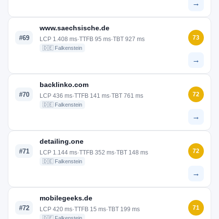
→
www.saechsische.de
#69
73
LCP 1.408 ms
·
TTFB 95 ms
·
TBT 927 ms
🇩🇪 Falkenstein
→
backlinko.com
#70
72
LCP 436 ms
·
TTFB 141 ms
·
TBT 761 ms
🇩🇪 Falkenstein
→
detailing.one
#71
72
LCP 1.144 ms
·
TTFB 352 ms
·
TBT 148 ms
🇩🇪 Falkenstein
→
mobilegeeks.de
#72
71
LCP 420 ms
·
TTFB 15 ms
·
TBT 199 ms
🇩🇪 Falkenstein