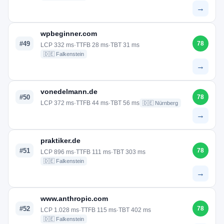
→
wpbeginner.com
#49
78
LCP 332 ms
·
TTFB 28 ms
·
TBT 31 ms
🇩🇪 Falkenstein
→
vonedelmann.de
#50
78
LCP 372 ms
·
TTFB 44 ms
·
TBT 56 ms
🇩🇪 Nürnberg
→
praktiker.de
#51
78
LCP 896 ms
·
TTFB 111 ms
·
TBT 303 ms
🇩🇪 Falkenstein
→
www.anthropic.com
#52
78
LCP 1.028 ms
·
TTFB 115 ms
·
TBT 402 ms
🇩🇪 Falkenstein