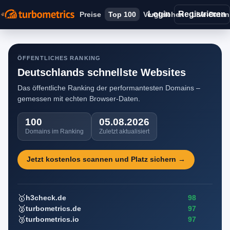
Login
Registrieren
Preise
Top 100
Vergleichen
Live-Daten
ÖFFENTLICHES RANKING
Deutschlands schnellste Websites
Das öffentliche Ranking der performantesten Domains –
gemessen mit echten Browser-Daten.
100
05.08.2026
Domains im Ranking
Zuletzt aktualisiert
Jetzt kostenlos scannen und Platz sichern →
🥇
98
h3check.de
🥈
97
turbometrics.de
🥉
97
turbometrics.io