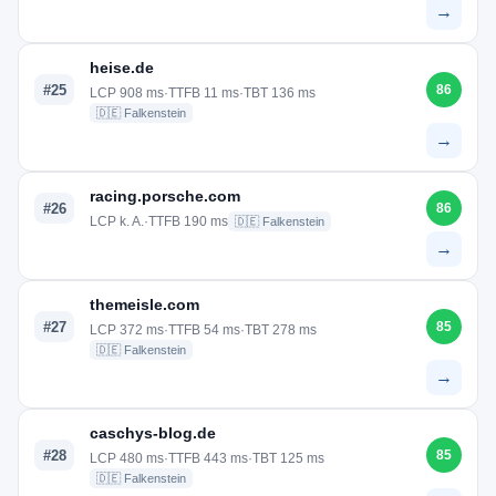
→
heise.de
#25
86
LCP 908 ms
·
TTFB 11 ms
·
TBT 136 ms
🇩🇪 Falkenstein
→
racing.porsche.com
#26
86
LCP k. A.
·
TTFB 190 ms
🇩🇪 Falkenstein
→
themeisle.com
#27
85
LCP 372 ms
·
TTFB 54 ms
·
TBT 278 ms
🇩🇪 Falkenstein
→
caschys-blog.de
#28
85
LCP 480 ms
·
TTFB 443 ms
·
TBT 125 ms
🇩🇪 Falkenstein