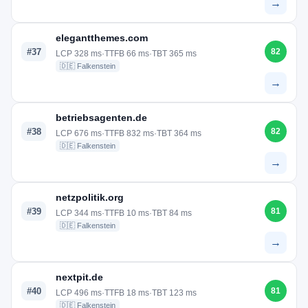
→
elegantthemes.com
#37
82
LCP 328 ms
·
TTFB 66 ms
·
TBT 365 ms
🇩🇪 Falkenstein
→
betriebsagenten.de
#38
82
LCP 676 ms
·
TTFB 832 ms
·
TBT 364 ms
🇩🇪 Falkenstein
→
netzpolitik.org
#39
81
LCP 344 ms
·
TTFB 10 ms
·
TBT 84 ms
🇩🇪 Falkenstein
→
nextpit.de
#40
81
LCP 496 ms
·
TTFB 18 ms
·
TBT 123 ms
🇩🇪 Falkenstein