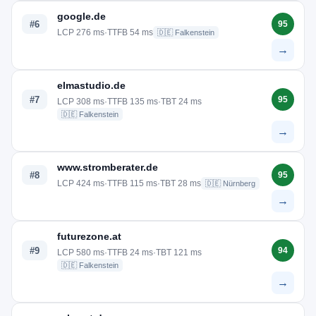
google.de
#6
95
LCP 276 ms
·
TTFB 54 ms
🇩🇪 Falkenstein
→
elmastudio.de
#7
95
LCP 308 ms
·
TTFB 135 ms
·
TBT 24 ms
🇩🇪 Falkenstein
→
www.stromberater.de
#8
95
LCP 424 ms
·
TTFB 115 ms
·
TBT 28 ms
🇩🇪 Nürnberg
→
futurezone.at
#9
94
LCP 580 ms
·
TTFB 24 ms
·
TBT 121 ms
🇩🇪 Falkenstein
→