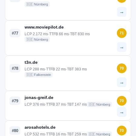
🇩🇪 Nürnberg
→
www.moviepilot.de
#77
71
LCP 2.172 ms
·
TTFB 66 ms
·
TBT 830 ms
🇩🇪 Nürnberg
→
t3n.de
#78
70
LCP 288 ms
·
TTFB 22 ms
·
TBT 383 ms
🇩🇪 Falkenstein
→
jonas-greif.de
#79
70
LCP 376 ms
·
TTFB 37 ms
·
TBT 147 ms
🇩🇪 Nürnberg
→
arosahotels.de
#80
70
LCP 532 ms
·
TTFB 16 ms
·
TBT 259 ms
🇩🇪 Nürnberg