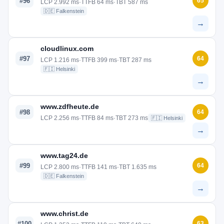
#96
65
LCP 2.992 ms
·
TTFB 64 ms
·
TBT 587 ms
🇩🇪 Falkenstein
→
cloudlinux.com
#97
64
LCP 1.216 ms
·
TTFB 399 ms
·
TBT 287 ms
🇫🇮 Helsinki
→
www.zdfheute.de
#98
64
LCP 2.256 ms
·
TTFB 84 ms
·
TBT 273 ms
🇫🇮 Helsinki
→
www.tag24.de
#99
64
LCP 2.800 ms
·
TTFB 141 ms
·
TBT 1.635 ms
🇩🇪 Falkenstein
→
www.christ.de
#100
63