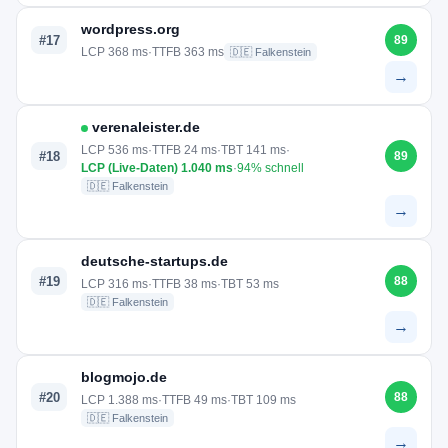
wordpress.org
#17
89
LCP 368 ms
·
TTFB 363 ms
🇩🇪 Falkenstein
→
verenaleister.de
LCP 536 ms
·
TTFB 24 ms
·
TBT 141 ms
·
#18
89
LCP (Live-Daten) 1.040 ms
·
94% schnell
🇩🇪 Falkenstein
→
deutsche-startups.de
#19
88
LCP 316 ms
·
TTFB 38 ms
·
TBT 53 ms
🇩🇪 Falkenstein
→
blogmojo.de
#20
88
LCP 1.388 ms
·
TTFB 49 ms
·
TBT 109 ms
🇩🇪 Falkenstein
→