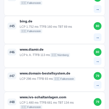
🇩🇪 Falkenstein
→
bing.de
#45
80
LCP 1.752 ms
·
TTFB 160 ms
·
TBT 69 ms
🇩🇪 Falkenstein
→
www.diamir.de
#46
80
LCP k. A.
·
TTFB 113 ms
🇩🇪 Nürnberg
→
www.domain-bestellsystem.de
#47
79
LCP 296 ms
·
TTFB 93 ms
🇩🇪 Falkenstein
→
www.ivs-schaltanlagen.com
#48
79
LCP 1.480 ms
·
TTFB 681 ms
·
TBT 134 ms
🇩🇪 Falkenstein