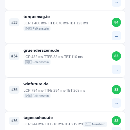
→
torquemag.io
#33
84
LCP 1.460 ms
·
TTFB 670 ms
·
TBT 123 ms
🇩🇪 Falkenstein
→
gruenderszene.de
#34
83
LCP 432 ms
·
TTFB 38 ms
·
TBT 110 ms
🇩🇪 Falkenstein
→
winfuture.de
#35
83
LCP 784 ms
·
TTFB 294 ms
·
TBT 268 ms
🇩🇪 Falkenstein
→
tagesschau.de
#36
82
LCP 244 ms
·
TTFB 18 ms
·
TBT 219 ms
🇩🇪 Nürnberg