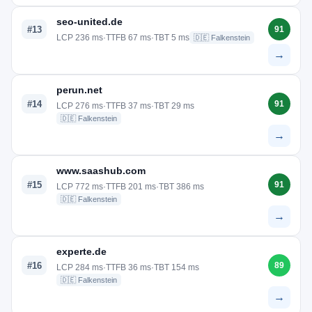
seo-united.de
#13
91
LCP 236 ms
·
TTFB 67 ms
·
TBT 5 ms
🇩🇪 Falkenstein
→
perun.net
#14
91
LCP 276 ms
·
TTFB 37 ms
·
TBT 29 ms
🇩🇪 Falkenstein
→
www.saashub.com
#15
91
LCP 772 ms
·
TTFB 201 ms
·
TBT 386 ms
🇩🇪 Falkenstein
→
experte.de
#16
89
LCP 284 ms
·
TTFB 36 ms
·
TBT 154 ms
🇩🇪 Falkenstein
→