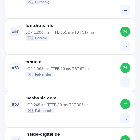
🇩🇪 Nürnberg
→
fontdrop.info
#57
76
LCP 1.200 ms
·
TTFB 155 ms
·
TBT 517 ms
🇫🇮 Helsinki
→
tanuo.ai
#58
76
LCP 1.968 ms
·
TTFB 66 ms
·
TBT 97 ms
🇩🇪 Falkenstein
→
mashable.com
#59
75
LCP 268 ms
·
TTFB 39 ms
·
TBT 303 ms
🇩🇪 Falkenstein
→
inside-digital.de