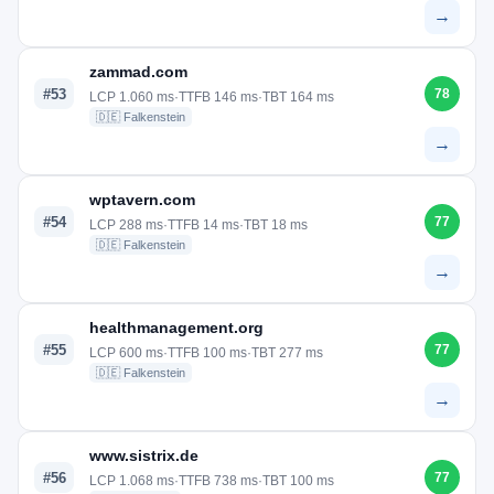
→
zammad.com
#53
78
LCP 1.060 ms
·
TTFB 146 ms
·
TBT 164 ms
🇩🇪 Falkenstein
→
wptavern.com
#54
77
LCP 288 ms
·
TTFB 14 ms
·
TBT 18 ms
🇩🇪 Falkenstein
→
healthmanagement.org
#55
77
LCP 600 ms
·
TTFB 100 ms
·
TBT 277 ms
🇩🇪 Falkenstein
→
www.sistrix.de
#56
77
LCP 1.068 ms
·
TTFB 738 ms
·
TBT 100 ms