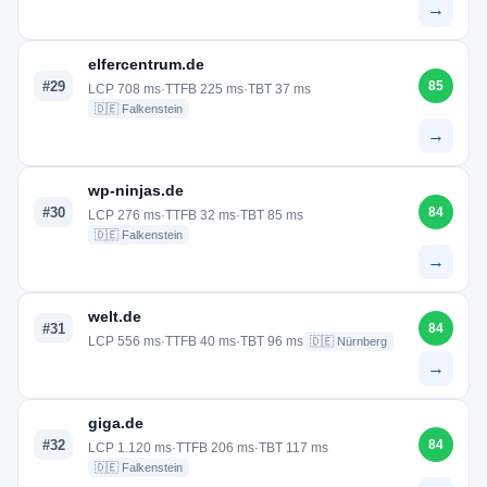
→
elfercentrum.de
#29
85
LCP 708 ms
·
TTFB 225 ms
·
TBT 37 ms
🇩🇪 Falkenstein
→
wp-ninjas.de
#30
84
LCP 276 ms
·
TTFB 32 ms
·
TBT 85 ms
🇩🇪 Falkenstein
→
welt.de
#31
84
LCP 556 ms
·
TTFB 40 ms
·
TBT 96 ms
🇩🇪 Nürnberg
→
giga.de
#32
84
LCP 1.120 ms
·
TTFB 206 ms
·
TBT 117 ms
🇩🇪 Falkenstein