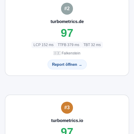
#2
turbometrics.de
97
LCP 152 ms
TTFB 379 ms
TBT 32 ms
🇩🇪 Falkenstein
Report öffnen →
#3
turbometrics.io
97