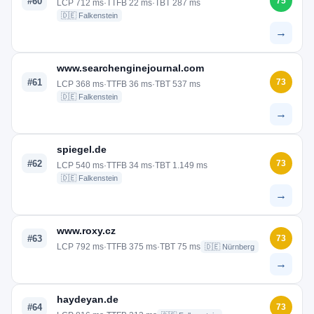
#60
75
LCP 712 ms
·
TTFB 22 ms
·
TBT 287 ms
🇩🇪 Falkenstein
→
www.searchenginejournal.com
#61
73
LCP 368 ms
·
TTFB 36 ms
·
TBT 537 ms
🇩🇪 Falkenstein
→
spiegel.de
#62
73
LCP 540 ms
·
TTFB 34 ms
·
TBT 1.149 ms
🇩🇪 Falkenstein
→
www.roxy.cz
#63
73
LCP 792 ms
·
TTFB 375 ms
·
TBT 75 ms
🇩🇪 Nürnberg
→
haydeyan.de
#64
73