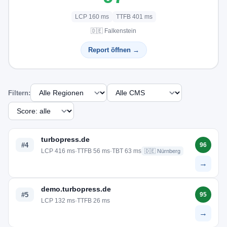
LCP 160 ms
TTFB 401 ms
🇩🇪 Falkenstein
Report öffnen →
Filtern:
turbopress.de
#4
96
LCP 416 ms
·
TTFB 56 ms
·
TBT 63 ms
🇩🇪 Nürnberg
→
demo.turbopress.de
#5
95
LCP 132 ms
·
TTFB 26 ms
→