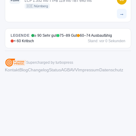
LCP 1.352 ms
·
TTFB 119 ms
·
TBT 640 ms
🇩🇪 Nürnberg
→
LEGENDE
≥ 90 Sehr gut
75–89 Gut
60–74 Ausbaufähig
< 60 Kritisch
Stand: vor 0 Sekunden
Supercharged by turbopress
Kontakt
Blog
Changelog
Status
AGB
AVV
Impressum
Datenschutz