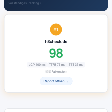
Vollständiges Ranking ↓
#1
h3check.de
98
LCP 400 ms
TTFB 76 ms
TBT 33 ms
🇩🇪 Falkenstein
Report öffnen →