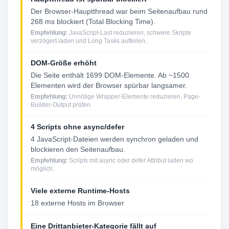
Der Browser-Hauptthread war beim Seitenaufbau rund
268 ms blockiert (Total Blocking Time).
Empfehlung:
JavaScript-Last reduzieren, schwere Skripte
verzögert laden und Long Tasks aufteilen.
DOM-Größe erhöht
Die Seite enthält 1699 DOM-Elemente. Ab ~1500
Elementen wird der Browser spürbar langsamer.
Empfehlung:
Unnötige Wrapper-Elemente reduzieren, Page-
Builder-Output prüfen.
4 Scripts ohne async/defer
4 JavaScript-Dateien werden synchron geladen und
blockieren den Seitenaufbau.
Empfehlung:
Scripts mit async oder defer Attribut laden wo
möglich.
Viele externe Runtime-Hosts
18 externe Hosts im Browser
Eine Drittanbieter-Kategorie fällt auf