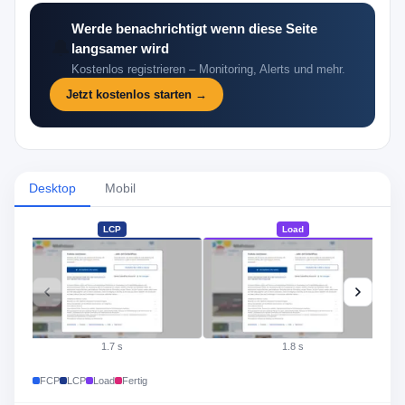
Werde benachrichtigt wenn diese Seite
🔔
langsamer wird
Kostenlos registrieren – Monitoring, Alerts und mehr.
Jetzt kostenlos starten →
Desktop
Mobil
LCP
Load
1.7 s
1.8 s
FCP
LCP
Load
Fertig