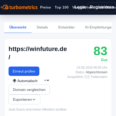
Login
Registrieren
Preise
Top 100
Vergleichen
Live-Daten
Übersicht
Details
Entwickler
KI-Empfehlungen
83
https://winfuture.de
/
Gut
23.06.2026 06:00 Uhr
Erneut prüfen
Status:
Abgeschlossen
Ausgeführt: 🇩🇪 Falkenstein
Domain vergleichen
Exportieren
Gast-Scans sind immer öffentlich sichtbar.