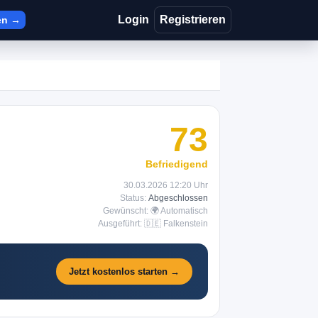
Login
Registrieren
en →
73
Befriedigend
30.03.2026 12:20 Uhr
Status:
Abgeschlossen
Gewünscht: 🌍 Automatisch
Ausgeführt: 🇩🇪 Falkenstein
Jetzt kostenlos starten →