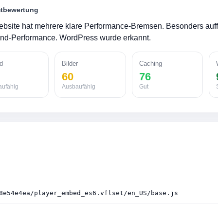
tbewertung
bsite hat mehrere klare Performance-Bremsen. Besonders auffäll
end-Performance. WordPress wurde erkannt.
d
Bilder
Caching
60
76
aufähig
Ausbaufähig
Gut
8e54e4ea/player_embed_es6.vflset/en_US/base.js