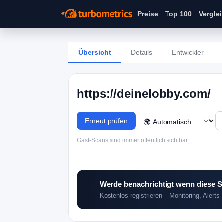
Preise
Top 100
Vergle
Übersicht
Details
Entwickler
https://deinelobby.com/
Erneut prüfen
Gast-Scans sind immer öffentlich sichtbar.
Werde benachrichtigt wenn diese S
🔔
Kostenlos registrieren – Monitoring, Alerts