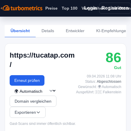
Login
Registrieren
Preise
Top 100
Vergleichen
Live-Daten
Übersicht
Details
Entwickler
KI-Empfehlungen
86
https://tucatap.com
/
Gut
09.04.2026 11:08 Uhr
Erneut prüfen
Status:
Abgeschlossen
Gewünscht: 🌍 Automatisch
Ausgeführt: 🇩🇪 Falkenstein
Domain vergleichen
Exportieren
Gast-Scans sind immer öffentlich sichtbar.