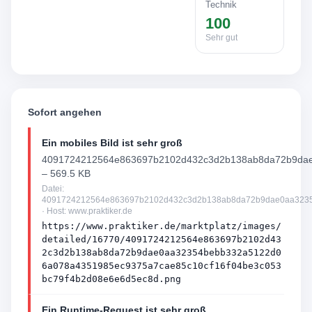
Technik
100
Sehr gut
Sofort angehen
Ein mobiles Bild ist sehr groß
4091724212564e863697b2102d432c3d2b138ab8da72b9dae
– 569.5 KB
Datei:
4091724212564e863697b2102d432c3d2b138ab8da72b9dae0aa3235
· Host: www.praktiker.de
https://www.praktiker.de/marktplatz/images/
detailed/16770/4091724212564e863697b2102d43
2c3d2b138ab8da72b9dae0aa32354bebb332a5122d0
6a078a4351985ec9375a7cae85c10cf16f04be3c053
bc79f4b2d08e6e6d5ec8d.png
Ein Runtime-Request ist sehr groß