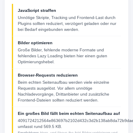
JavaScript straffen
Unnötige Skripte, Tracking und Frontend-Last durch
Plugins sollten reduziert, verzögert geladen oder nur
bei Bedarf eingebunden werden.
Bilder optimieren
Große Bilder, fehlende moderne Formate und
fehlendes Lazy Loading bieten hier einen guten
Optimierungshebel.
Browser-Requests reduzieren
Beim echten Seitenaufbau werden viele einzelne
Requests ausgelöst. Vor allem unnötige
Nachladevorgänge, Drittanbieter und zusätzliche
Frontend-Dateien sollten reduziert werden.
Ein großes Bild fällt beim echten Seitenaufbau auf
4091724212564e863697b2102d432c3d2b138ab8da72b9dae
umfasst rund 569.5 KB.
Empfehlung:
Hero- und Above-the-fold-Bilder verkleinern und