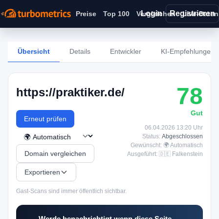
Login
Registrieren
Preise
Top 100
Vergleichen
Live-Daten
Übersicht
Details
Entwickler
KI-Empfehlungen
78
https://praktiker.de/
Gut
Erneut prüfen
06.04.2026 13:20 Uhr
Status:
Abgeschlossen
Gewünscht: 🌍 Automatisch
Domain vergleichen
Ausgeführt: 🇩🇪 Falkenstein
Exportieren
Gast-Scans sind immer öffentlich sichtbar.