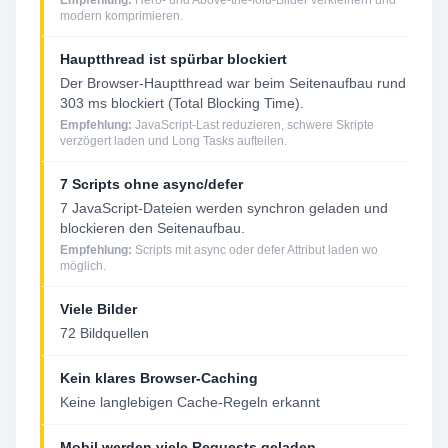
modern komprimieren.
Hauptthread ist spürbar blockiert
Der Browser-Hauptthread war beim Seitenaufbau rund
303 ms blockiert (Total Blocking Time).
Empfehlung:
JavaScript-Last reduzieren, schwere Skripte
verzögert laden und Long Tasks aufteilen.
7 Scripts ohne async/defer
7 JavaScript-Dateien werden synchron geladen und
blockieren den Seitenaufbau.
Empfehlung:
Scripts mit async oder defer Attribut laden wo
möglich.
Viele Bilder
72 Bildquellen
Kein klares Browser-Caching
Keine langlebigen Cache-Regeln erkannt
Mobil werden viele Requests geladen