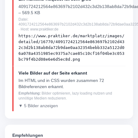
4091724212564e863697b2102d432c3d2b138ab8da72b9dae
– 569.5 KB
Datei:
4091724212564e863697b2102d432c3d2b138ab8da72b9dae0aa3235
· Host: www.praktiker.de
https://www.praktiker.de/marktplatz/images/
detailed/16770/4091724212564e863697b2102d43
2c3d2b138ab8da72b9dae0aa32354bebb332a5122d0
6a078a4351985ec9375a7cae85c10cf16f04be3c053
bc79f4b2d08e6e6d5ec8d.png
Viele Bilder auf der Seite erkannt
Im HTML und in CSS wurden zusammen 72
Bildreferenzen erkannt.
Empfehlung:
Bilder optimieren, lazy loading nutzen und
unnötige Medien reduzieren.
▼ 5 Bilder anzeigen
Empfehlungen