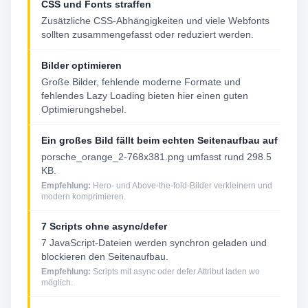
CSS und Fonts straffen
Zusätzliche CSS-Abhängigkeiten und viele Webfonts
sollten zusammengefasst oder reduziert werden.
Bilder optimieren
Große Bilder, fehlende moderne Formate und
fehlendes Lazy Loading bieten hier einen guten
Optimierungshebel.
Ein großes Bild fällt beim echten Seitenaufbau auf
porsche_orange_2-768x381.png umfasst rund 298.5
KB.
Empfehlung:
Hero- und Above-the-fold-Bilder verkleinern und
modern komprimieren.
7 Scripts ohne async/defer
7 JavaScript-Dateien werden synchron geladen und
blockieren den Seitenaufbau.
Empfehlung:
Scripts mit async oder defer Attribut laden wo
möglich.