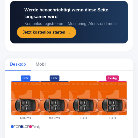
Werde benachrichtigt wenn diese Seite
🔔
langsamer wird
Kostenlos registrieren – Monitoring, Alerts und mehr.
Jetzt kostenlos starten →
Desktop
Mobil
FCP
LCP
Fertig
·
604 ms
808 ms
1.4 s
1.4 s
FCP
LCP
Fertig