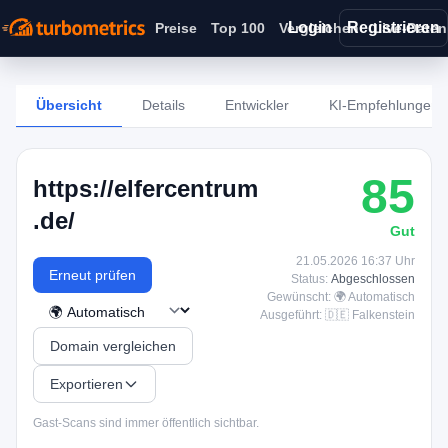
Login
Registrieren
Preise
Top 100
Vergleichen
Live-Daten
Übersicht
Details
Entwickler
KI-Empfehlungen
85
https://elfercentrum
.de/
Gut
21.05.2026 16:37 Uhr
Erneut prüfen
Status:
Abgeschlossen
Gewünscht: 🌍 Automatisch
Ausgeführt: 🇩🇪 Falkenstein
Domain vergleichen
Exportieren
Gast-Scans sind immer öffentlich sichtbar.