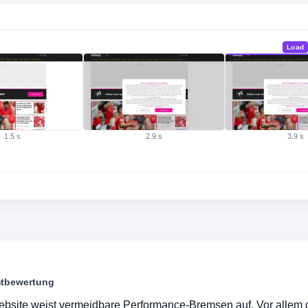
Load
·
·
1.5 s
2.9 s
3.9 s
tbewertung
bsite weist vermeidbare Performance-Bremsen auf. Vor allem d