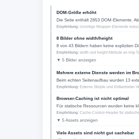
DOM-Größe erhöht
Die Seite enthält 2853 DOM-Elemente. Ab
Empfehlung:
Unnötige Wrapper-Elemente reduzie
8 Bilder ohne width/height
8 von 43 Bildern haben keine expliziten
Empfehlung:
width und height Attribute an img-T
▼ 5 Bilder anzeigen
Mehrere externe Dienste werden im Br
Beim echten Seitenaufbau wurden 13 exter
Empfehlung:
Externe Skripte und Drittanbieter-
Browser-Caching ist nicht optimal
Für statische Ressourcen wurden keine k
Empfehlung:
Cache-Control-Header für statische
▼ 5 Assets anzeigen
Viele Assets sind nicht gut cachebar