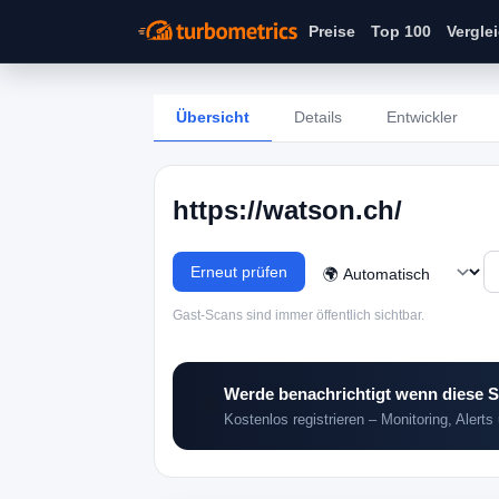
Preise
Top 100
Vergle
Übersicht
Details
Entwickler
https://watson.ch/
Erneut prüfen
Gast-Scans sind immer öffentlich sichtbar.
Werde benachrichtigt wenn diese S
🔔
Kostenlos registrieren – Monitoring, Alerts