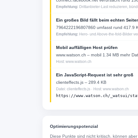
connect.facebook.net verursacht rund 156
Empfehlung:
Drittanbieter-Last reduzieren, bünd
Ein großes Bild fällt beim echten Seit
7964222196807860 umfasst rund 417.9 
Empfehlung:
Hero- und Above-the-fold-Bilder v
Mobil auffälligen Host prüfen
www.watson.ch – mobil 1.34 MB mehr D
Host: www.watson.ch
Ein JavaScript-Request ist sehr groß
clienteffects.js – 289.4 KB
Datei: clienteffects.js · Host: www.watson.ch
https://www.watson.ch/_watsui/sta
Optimierungspotenzial
Diese Punkte sind nicht kritisch, können aber