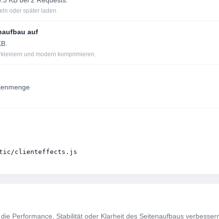
.3 KB bei 2 Requests.
eln oder später laden.
enaufbau auf
KB.
erkleinern und modern komprimieren.
atenmenge
tic/clienteffects.js
 die Performance, Stabilität oder Klarheit des Seitenaufbaus verbesser