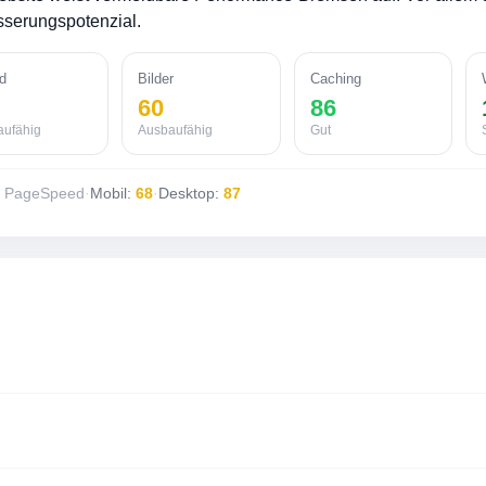
serungspotenzial.
d
Bilder
Caching
60
86
aufähig
Ausbaufähig
Gut
e PageSpeed
·
Mobil:
68
·
Desktop:
87