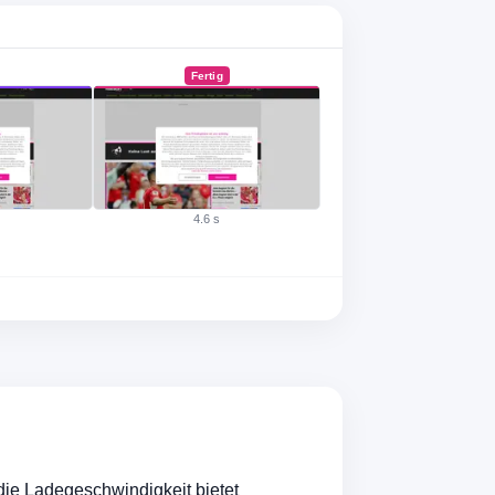
Fertig
4.6 s
ie Ladegeschwindigkeit bietet