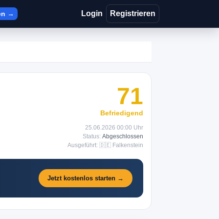
Login
Registrieren
en →
71
Befriedigend
25.06.2026 00:00 Uhr
Status:
Abgeschlossen
Ausgeführt: 🇩🇪 Falkenstein
Jetzt kostenlos starten →