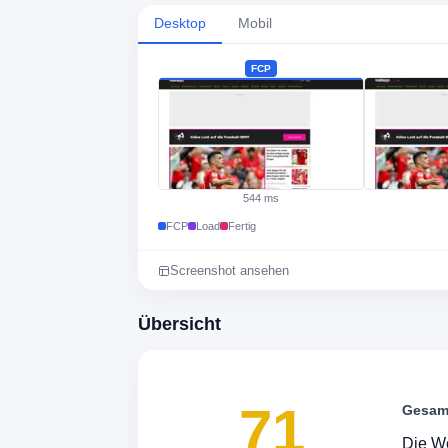
Desktop
Mobil
FCP
544 ms
FCP
Load
Fertig
Screenshot ansehen
Übersicht
71
Gesam
Die We