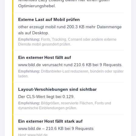
Optimierungshebel.
Externe Last auf Mobil prüfen
other erzeugt mobil rund 200.3 KB mehr Datenmenge
als auf Desktop.
Empfehlung:
Fonts, Tracking, Consent oder andere externe
Dienste mobil gesondert prüfen.
Ein externer Host fällt auf
www.bild.de verursacht rund 210.6 KB bei 9 Requests.
Empfehlung:
Drittanbieter-Last reduzieren, bündeln oder später
laden.
Layout-Verschiebungen sind sichtbar
Der CLS-Wert liegt bei 0.129.
Empfehlung:
Bildgrößen, reservierte Flächen, Fonts und
dynamische Einblendungen prüfen.
Ein externer Host fällt stark auf
www.bild.de – 210.6 KB bei 9 Requests
Host: www.bild.de