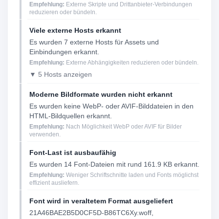
Empfehlung:
Externe Skripte und Drittanbieter-Verbindungen
reduzieren oder bündeln.
Viele externe Hosts erkannt
Es wurden 7 externe Hosts für Assets und
Einbindungen erkannt.
Empfehlung:
Externe Abhängigkeiten reduzieren oder bündeln.
▼ 5 Hosts anzeigen
Moderne Bildformate wurden nicht erkannt
Es wurden keine WebP- oder AVIF-Bilddateien in den
HTML-Bildquellen erkannt.
Empfehlung:
Nach Möglichkeit WebP oder AVIF für Bilder
verwenden.
Font-Last ist ausbaufähig
Es wurden 14 Font-Dateien mit rund 161.9 KB erkannt.
Empfehlung:
Weniger Schriftschnitte laden und Fonts möglichst
effizient ausliefern.
Font wird in veraltetem Format ausgeliefert
21A46BAE2B5D0CF5D-B86TC6Xy.woff,