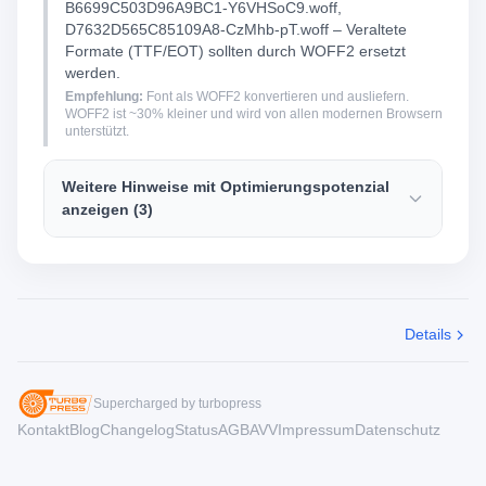
B6699C503D96A9BC1-Y6VHSoC9.woff,
D7632D565C85109A8-CzMhb-pT.woff – Veraltete
Formate (TTF/EOT) sollten durch WOFF2 ersetzt
werden.
Empfehlung:
Font als WOFF2 konvertieren und ausliefern.
WOFF2 ist ~30% kleiner und wird von allen modernen Browsern
unterstützt.
Weitere Hinweise mit Optimierungspotenzial
anzeigen (3)
Details
Supercharged by turbopress
Kontakt
Blog
Changelog
Status
AGB
AVV
Impressum
Datenschutz