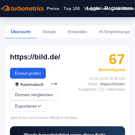
Login
Registrieren
Preise
Top 100
Vergleichen
Live-Daten
Übersicht
Details
Entwickler
KI-Empfehlungen
67
https://bild.de/
Befriedigend
Erneut prüfen
15.04.2026 16:26 Uhr
Status:
Abgeschlossen
Ausgeführt: 🇩🇪 Falkenstein
Domain vergleichen
Exportieren
Gast-Scans sind immer öffentlich sichtbar.