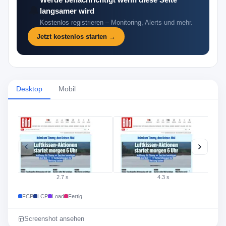
Werde benachrichtigt wenn diese Seite
🔔
langsamer wird
Kostenlos registrieren – Monitoring, Alerts und mehr.
Jetzt kostenlos starten →
Desktop
Mobil
·
·
2.7 s
4.3 s
FCP
LCP
Load
Fertig
Screenshot ansehen