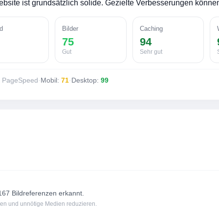
bsite ist grundsätzlich solide. Gezielte Verbesserungen könne
d
Bilder
Caching
75
94
Gut
Sehr gut
e PageSpeed
·
Mobil:
71
·
Desktop:
99
7 Bildreferenzen erkannt.
tzen und unnötige Medien reduzieren.