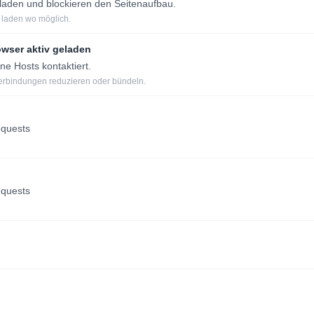
laden und blockieren den Seitenaufbau.
t laden wo möglich.
owser aktiv geladen
e Hosts kontaktiert.
Verbindungen reduzieren oder bündeln.
equests
equests