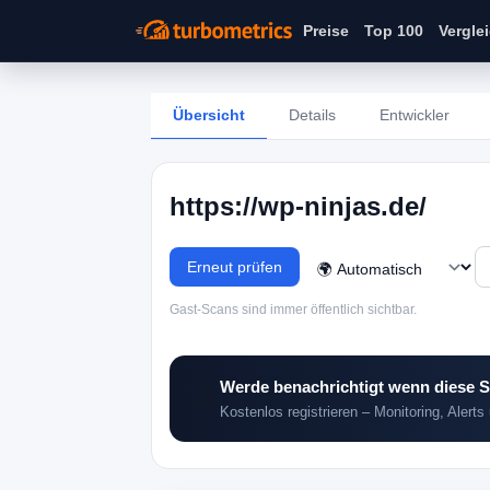
Preise
Top 100
Vergle
Übersicht
Details
Entwickler
https://wp-ninjas.de/
Erneut prüfen
Gast-Scans sind immer öffentlich sichtbar.
Werde benachrichtigt wenn diese S
🔔
Kostenlos registrieren – Monitoring, Alerts