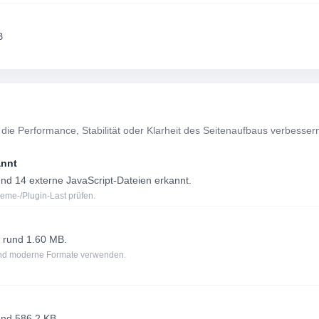
B
 die Performance, Stabilität oder Klarheit des Seitenaufbaus verbesser
annt
d 14 externe JavaScript-Dateien erkannt.
eme-/Plugin-Last prüfen.
 rund 1.60 MB.
 und moderne Formate verwenden.
und 586.2 KB.