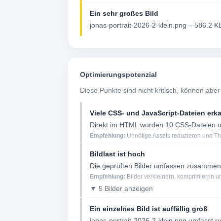
Ein sehr großes Bild
jonas-portrait-2026-2-klein.png – 586.2 K
Optimierungspotenzial
Diese Punkte sind nicht kritisch, können aber
Viele CSS- und JavaScript-Dateien erk
Direkt im HTML wurden 10 CSS-Dateien un
Empfehlung:
Unnötige Assets reduzieren und Th
Bildlast ist hoch
Die geprüften Bilder umfassen zusammen
Empfehlung:
Bilder verkleinern, komprimieren
▼ 5 Bilder anzeigen
Ein einzelnes Bild ist auffällig groß
jonas-portrait-2026-2-klein.png umfasst r