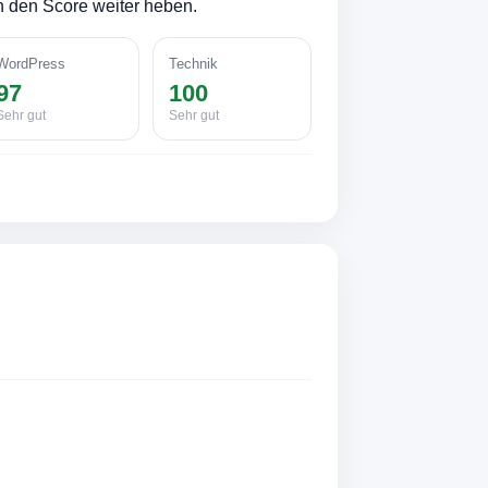
n den Score weiter heben.
WordPress
Technik
97
100
Sehr gut
Sehr gut