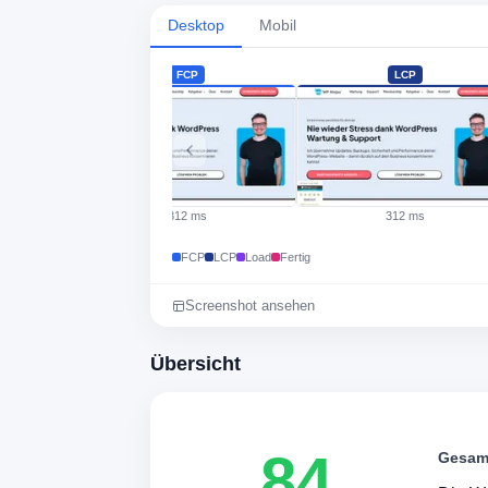
Desktop
Mobil
FCP
LCP
312 ms
312 ms
FCP
LCP
Load
Fertig
Screenshot ansehen
Übersicht
84
Gesam