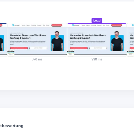
Load
·
870 ms
990 ms
tbewertung