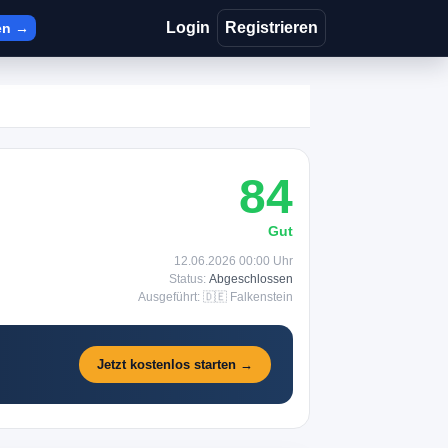
Login
Registrieren
en →
84
Gut
12.06.2026 00:00 Uhr
Status:
Abgeschlossen
Ausgeführt: 🇩🇪 Falkenstein
Jetzt kostenlos starten →