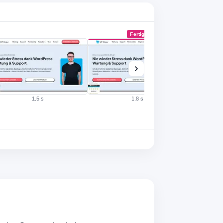
Fertig
·
1.5 s
1.8 s