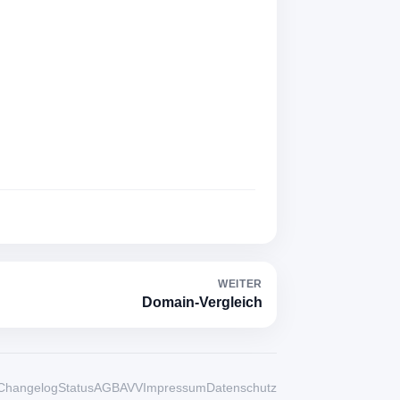
WEITER
Domain-Vergleich
Changelog
Status
AGB
AVV
Impressum
Datenschutz