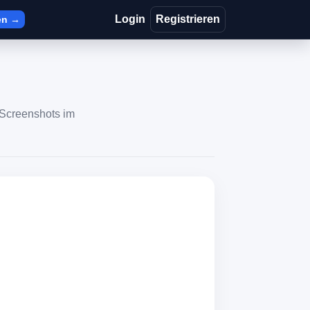
Login
Registrieren
en →
 Screenshots im