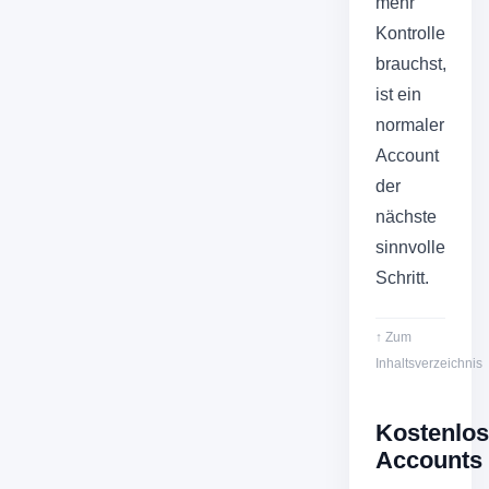
mehr
Kontrolle
brauchst,
ist ein
normaler
Account
der
nächste
sinnvolle
Schritt.
↑ Zum
Inhaltsverzeichnis
Kostenlo
Accounts