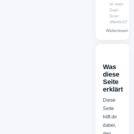
ist mein
Gast-
Scan
öffentlich?
Weiterlesen
Was
diese
Seite
erklärt
Diese
Seite
hilft dir
dabei,
den