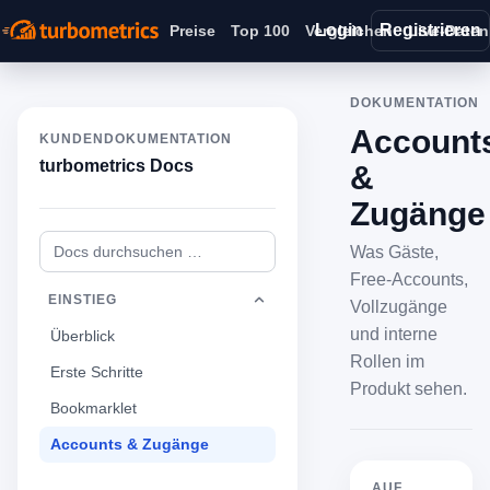
Login
Registrieren
Preise
Top 100
Vergleichen
Live-Daten
DOKUMENTATION
Account
KUNDENDOKUMENTATION
turbometrics Docs
&
Zugänge
Was Gäste,
Free-Accounts,
EINSTIEG
Vollzugänge
und interne
Überblick
Rollen im
Erste Schritte
Produkt sehen.
Bookmarklet
Accounts & Zugänge
AUF