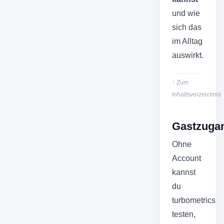
und wie
sich das
im Alltag
auswirkt.
↑ Zum
Inhaltsverzeichnis
Gastzuga
Ohne
Account
kannst
du
turbometrics
testen,