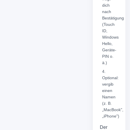
dich
nach
Bestätigung
(Touch
ID,
Windows
Hello,
Geräte-
PIN o.
ä.)
Optional:
vergib
einen
Namen
(z. B.
„MacBook",
„iPhone")
Der