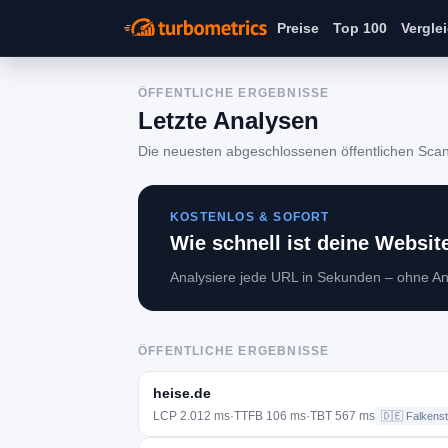
Preise
Top 100
Vergle
ÖFFENTLICHE ERGEBNISSE
Letzte Analysen
Die neuesten abgeschlossenen öffentlichen Scan
KOSTENLOS & SOFORT
Wie schnell ist deine Websit
Analysiere jede URL in Sekunden – ohne A
ÖFFENTLICHE ERGEBNISSE
heise.de
LCP 2.012 ms
·
TTFB 106 ms
·
TBT 567 ms
🇩🇪 Falkenst