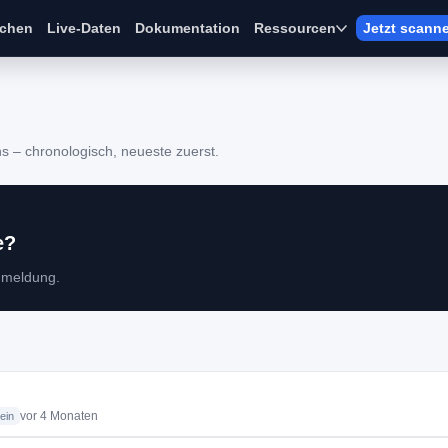
ichen
Live-Daten
Dokumentation
Ressourcen
Jetzt scann
s – chronologisch, neueste zuerst.
e?
nmeldung.
vor 4 Monaten
ein