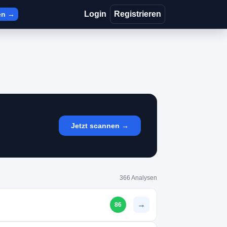
Login
Registrieren
en →
Jetzt scannen →
366 Analysen
→
86