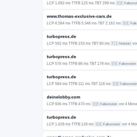
LCP 1.092 ms
·
TTFB 125 ms
·
TBT 299 ms
🇩🇪 Falkenst
www.thomas-exclusive-cars.de
LCP 6.584 ms
·
TTFB 5.346 ms
·
TBT 2.162 ms
🇩🇪 Falk
turbopress.de
LCP 592 ms
·
TTFB 153 ms
·
TBT 80 ms
vo
🇫🇮 Helsinki
turbopress.de
LCP 576 ms
·
TTFB 86 ms
·
TBT 179 ms
🇩🇪 Falkenstein
turbopress.de
LCP 584 ms
·
TTFB 111 ms
·
TBT 116 ms
🇩🇪 Falkenstei
deinelobby.com
LCP 936 ms
·
TTFB 470 ms
vor 4 Mon
🇩🇪 Falkenstein
turbopress.de
LCP 1.028 ms
·
TTFB 126 ms
vor 4 Mo
🇩🇪 Falkenstein