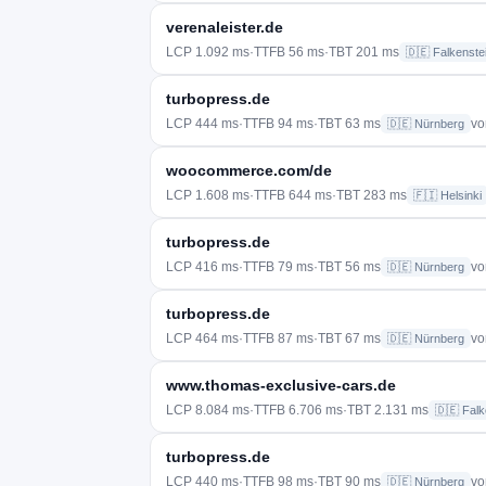
verenaleister.de
LCP 1.092 ms
·
TTFB 56 ms
·
TBT 201 ms
🇩🇪 Falkenste
turbopress.de
LCP 444 ms
·
TTFB 94 ms
·
TBT 63 ms
vo
🇩🇪 Nürnberg
woocommerce.com/de
LCP 1.608 ms
·
TTFB 644 ms
·
TBT 283 ms
🇫🇮 Helsinki
turbopress.de
LCP 416 ms
·
TTFB 79 ms
·
TBT 56 ms
vo
🇩🇪 Nürnberg
turbopress.de
LCP 464 ms
·
TTFB 87 ms
·
TBT 67 ms
vo
🇩🇪 Nürnberg
www.thomas-exclusive-cars.de
LCP 8.084 ms
·
TTFB 6.706 ms
·
TBT 2.131 ms
🇩🇪 Falk
turbopress.de
LCP 440 ms
·
TTFB 98 ms
·
TBT 90 ms
vo
🇩🇪 Nürnberg