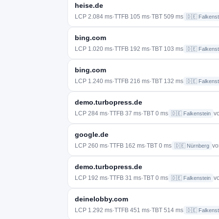
heise.de
LCP 2.084 ms
·
TTFB 105 ms
·
TBT 509 ms
🇩🇪 Falkenst
bing.com
LCP 1.020 ms
·
TTFB 192 ms
·
TBT 103 ms
🇩🇪 Falkenst
bing.com
LCP 1.240 ms
·
TTFB 216 ms
·
TBT 132 ms
🇩🇪 Falkenst
demo.turbopress.de
LCP 284 ms
·
TTFB 37 ms
·
TBT 0 ms
v
🇩🇪 Falkenstein
google.de
LCP 260 ms
·
TTFB 162 ms
·
TBT 0 ms
vo
🇩🇪 Nürnberg
demo.turbopress.de
LCP 192 ms
·
TTFB 31 ms
·
TBT 0 ms
v
🇩🇪 Falkenstein
deinelobby.com
LCP 1.292 ms
·
TTFB 451 ms
·
TBT 514 ms
🇩🇪 Falkenst