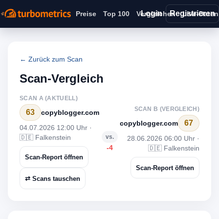
Login
Registrieren
Preise
Top 100
Vergleichen
Live-Daten
← Zurück zum Scan
Scan-Vergleich
SCAN A (AKTUELL)
SCAN B (VERGLEICH)
63
copyblogger.com
67
copyblogger.com
04.07.2026 12:00 Uhr ·
🇩🇪 Falkenstein
vs.
28.06.2026 06:00 Uhr ·
-4
🇩🇪 Falkenstein
Scan-Report öffnen
Scan-Report öffnen
⇄ Scans tauschen