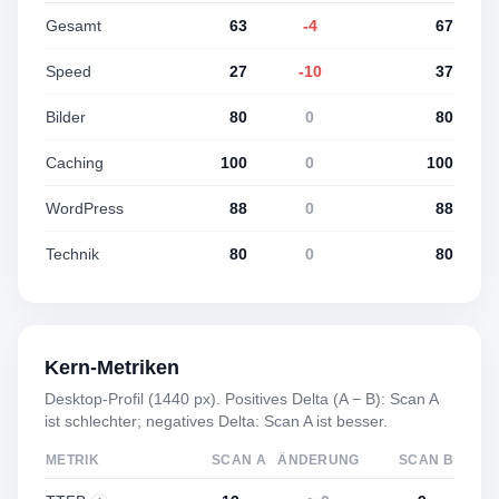
Gesamt
63
-4
67
Speed
27
-10
37
Bilder
80
0
80
Caching
100
0
100
WordPress
88
0
88
Technik
80
0
80
Kern-Metriken
Desktop-Profil (1440 px). Positives Delta (A − B): Scan A
ist schlechter; negatives Delta: Scan A ist besser.
METRIK
SCAN A
ÄNDERUNG
SCAN B