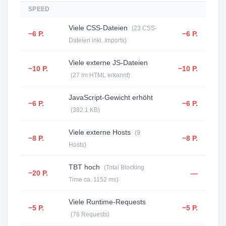
SPEED
Viele CSS-Dateien
(23 CSS-
−6 P.
−6 P.
Dateien inkl. Imports)
Viele externe JS-Dateien
−10 P.
−10 P.
(27 im HTML erkannt)
JavaScript-Gewicht erhöht
−6 P.
−6 P.
(382.1 KB)
Viele externe Hosts
(9
−8 P.
−8 P.
Hosts)
TBT hoch
(Total Blocking
−20 P.
—
Time ca. 1152 ms)
Viele Runtime-Requests
−5 P.
−5 P.
(76 Requests)