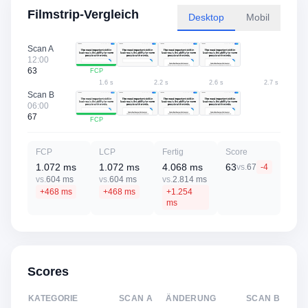
Filmstrip-Vergleich
Desktop
Mobil
Scan A
12:00
63
FCP
1.6 s
2.2 s
2.6 s
2.7 s
Scan B
06:00
67
FCP
FCP
LCP
Fertig
Score
1.072 ms
1.072 ms
4.068 ms
63
vs.
67
-4
vs.
604 ms
vs.
604 ms
vs.
2.814 ms
+468 ms
+468 ms
+1.254
ms
Scores
KATEGORIE
SCAN A
ÄNDERUNG
SCAN B