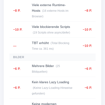
Viele externe Runtime-
−8 P.
Hosts
−8 P.
(16 externe Hosts im
Browser)
Viele blockierende Scripts
−10 P.
−10 P.
(19 Scripts ohne async/defer)
TBT erhöht
(Total Blocking
—
−10 P.
Time ca. 361 ms)
BILDER
Mehrere Bilder
(25
−6 P.
−6 P.
Bildquellen)
Kein klares Lazy Loading
−6 P.
−6 P.
(Keine Lazy-Loading-Hinweise
gefunden)
Keine modernen