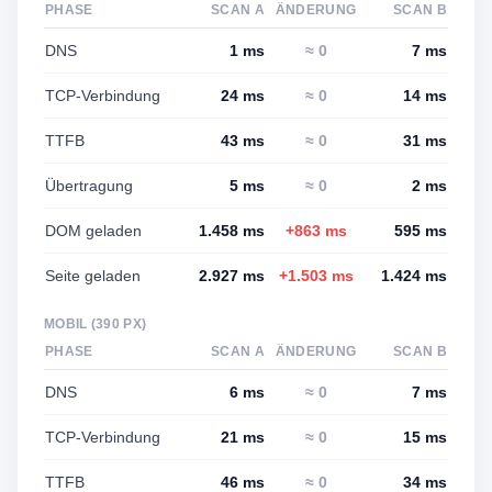
PHASE
SCAN A
ÄNDERUNG
SCAN B
DNS
1 ms
≈ 0
7 ms
TCP-Verbindung
24 ms
≈ 0
14 ms
TTFB
43 ms
≈ 0
31 ms
Übertragung
5 ms
≈ 0
2 ms
DOM geladen
1.458 ms
+863 ms
595 ms
Seite geladen
2.927 ms
+1.503 ms
1.424 ms
MOBIL (390 PX)
PHASE
SCAN A
ÄNDERUNG
SCAN B
DNS
6 ms
≈ 0
7 ms
TCP-Verbindung
21 ms
≈ 0
15 ms
TTFB
46 ms
≈ 0
34 ms