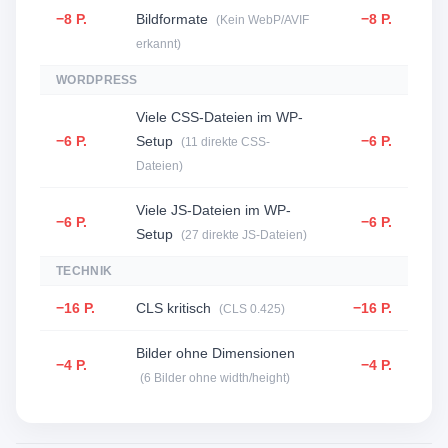
−8 P.
Bildformate
−8 P.
(Kein WebP/AVIF
erkannt)
WORDPRESS
Viele CSS-Dateien im WP-
−6 P.
Setup
−6 P.
(11 direkte CSS-
Dateien)
Viele JS-Dateien im WP-
−6 P.
−6 P.
Setup
(27 direkte JS-Dateien)
TECHNIK
−16 P.
CLS kritisch
−16 P.
(CLS 0.425)
Bilder ohne Dimensionen
−4 P.
−4 P.
(6 Bilder ohne width/height)