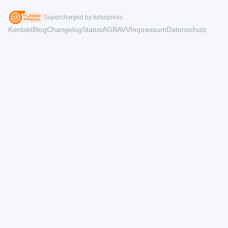
Supercharged by turbopress
Kontakt
Blog
Changelog
Status
AGB
AVV
Impressum
Datenschutz