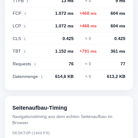
TTFB
13 ms
≈ 0
9 ms
i
FCP
1.072 ms
+468 ms
604 ms
i
LCP
1.072 ms
+468 ms
604 ms
i
CLS
0.425
≈ 0
0.425
i
TBT
1.152 ms
+791 ms
361 ms
i
Requests
76
≈ 0
77
i
Datenmenge
614,6 KB
≈ 0
613,2 KB
i
Seitenaufbau-Timing
Navigationstiming aus dem echten Seitenaufbau im
Browser.
DESKTOP (1440 PX)