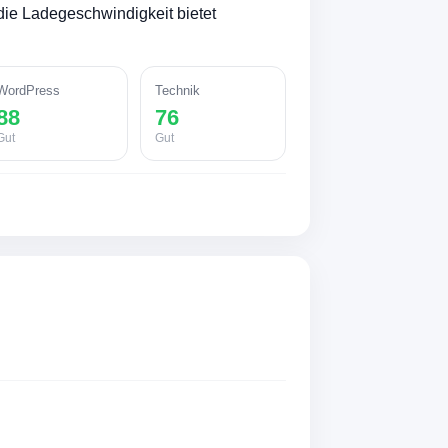
ie Ladegeschwindigkeit bietet
WordPress
Technik
88
76
Gut
Gut