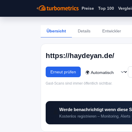
Preise
Top 100
Vergle
Übersicht
Details
Entwickler
https://haydeyan.de/
Erneut prüfen
Gast-Scans sind immer öffentlich sichtbar.
Werde benachrichtigt wenn diese S
🔔
Kostenlos registrieren – Monitoring, Alerts