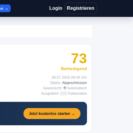
Login
Registrieren
en →
73
Befriedigend
08.07.2026 09:46 Uhr
Status:
Abgeschlossen
Gewünscht: 🌍 Automatisch
Ausgeführt: 🇩🇪 Falkenstein
Jetzt kostenlos starten →