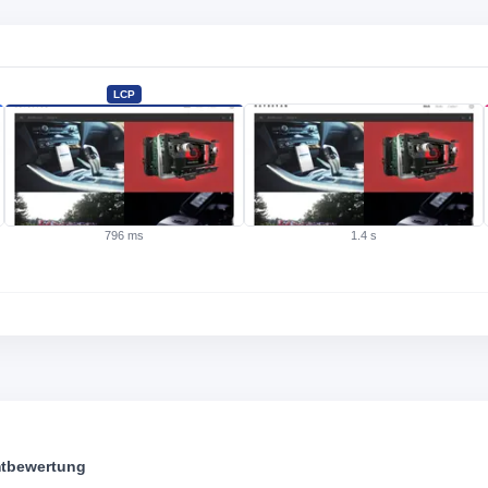
LCP
·
796 ms
1.4 s
tbewertung