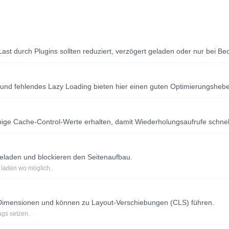
Last durch Plugins sollten reduziert, verzögert geladen oder nur bei B
und fehlendes Lazy Loading bieten hier einen guten Optimierungshebe
lebige Cache-Control-Werte erhalten, damit Wiederholungsaufrufe schne
eladen und blockieren den Seitenaufbau.
t laden wo möglich.
n Dimensionen und können zu Layout-Verschiebungen (CLS) führen.
ags setzen.