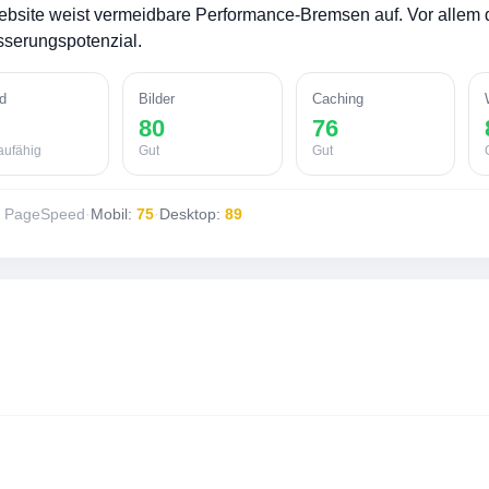
bsite weist vermeidbare Performance-Bremsen auf. Vor allem d
serungspotenzial.
d
Bilder
Caching
80
76
aufähig
Gut
Gut
e PageSpeed
·
Mobil:
75
·
Desktop:
89