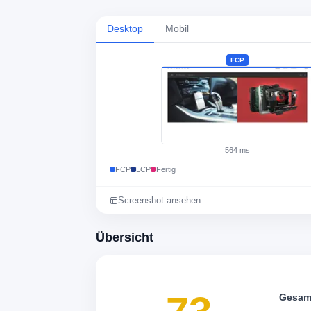
Desktop
Mobil
FCP
564 ms
FCP
LCP
Fertig
Screenshot ansehen
Übersicht
Gesam