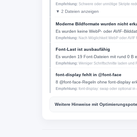
Empfehlung:
Schwere oder unnötige Skripte redu
▼ 2 Dateien anzeigen
Moderne Bildformate wurden nicht erk
Es wurden keine WebP- oder AVIF-Bilddat
Empfehlung:
Nach Möglichkeit WebP oder AVIF f
Font-Last ist ausbaufähig
Es wurden 19 Font-Dateien mit rund 0 B e
Empfehlung:
Weniger Schriftschnitte laden und Fo
font-display fehlt in @font-face
8 @font-face-Regeln ohne font-display er
Empfehlung:
font-display: swap oder optional i
Weitere Hinweise mit Optimierungspote